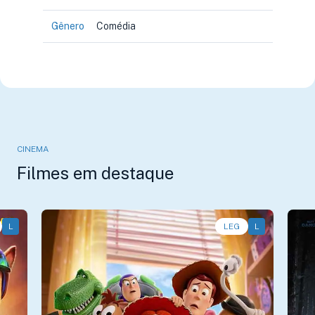
Gênero
Comédia
CINEMA
Filmes em destaque
L
Animação, Aventura, Comédia • • 1h40
LEG
L
Aç