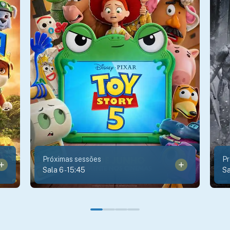
Próximas sessões
Pr
Sala 6
-
15:45
Sa