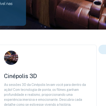
vel nas
Cinépolis 3D
As sessões 3D da Cinépolis levam você para dentro da
ação! Com tecnologia de ponta, os filmes ganham
profundidade e realismo, proporcionando uma
experiência imersiva e emocionante. Descubra cada
detalhe como se estivesse vivendo a história.