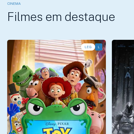
CINEMA
Filmes em destaque
LEG
L