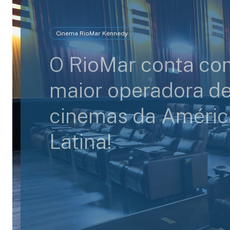
Cinema RioMar Kennedy
O RioMar conta co
maior operadora d
cinemas da Améric
Latina!