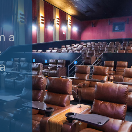
m a
e
a