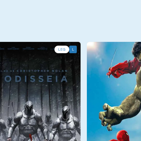
LEG
L