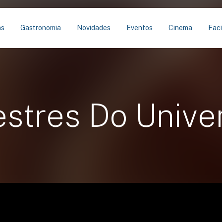
as
Gastronomia
Novidades
Eventos
Cinema
Faci
stres Do Unive