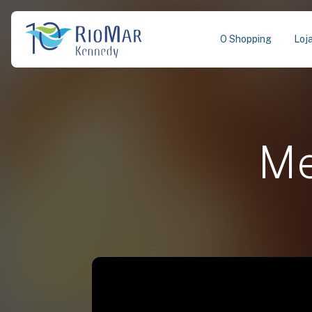
O Shopping
Loj
Me