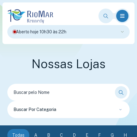
Aberto hoje 10h30 às 22h
Nossas Lojas
Buscar Por Categoria
Todas
A
B
C
D
E
F
G
H