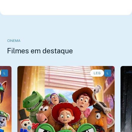
CINEMA
Filmes em destaque
L
Animação, Aventura, Comédia • • 1h40
LEG
L
Aç