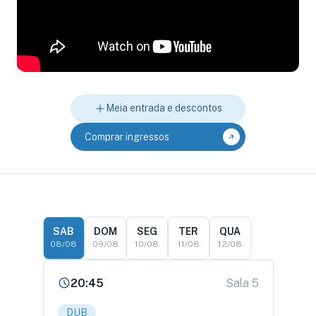
Meia entrada e descontos
Comprar ingressos
SAB
DOM
SEG
TER
QUA
08/08
09/08
10/08
11/08
12/08
20:45
Sala 5
DUB