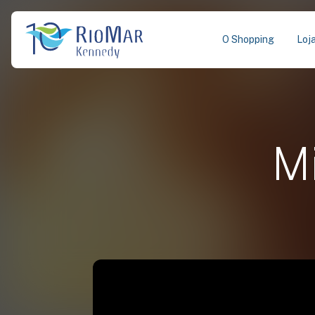
O Shopping
Loj
M