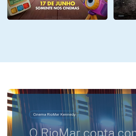
Cinema RioMar Kennedy
O RioMar conta co