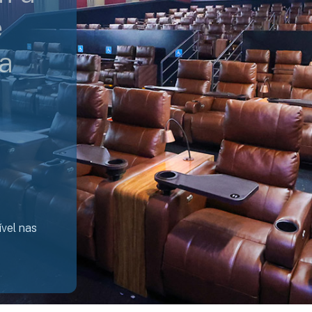
e
a
vel nas