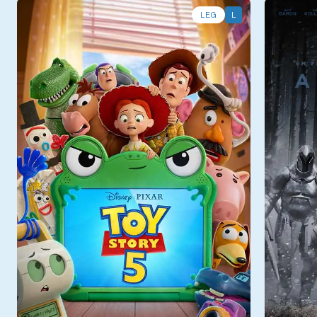
LEG
L
Qui - 06/08
Qui - 0
Sala 6
13:30, 15:45
Sala 5