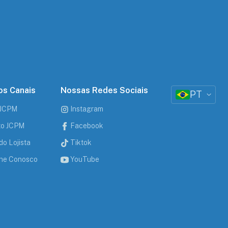
s Canais
Nossas Redes Sociais
PT
 JCPM
Instagram
uto JCPM
Facebook
do Lojista
Tiktok
he Conosco
YouTube