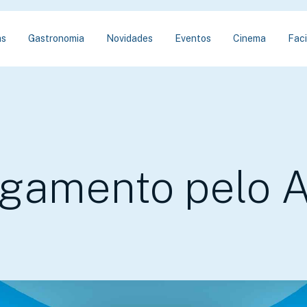
as
Gastronomia
Novidades
Eventos
Cinema
Faci
gamento pelo 