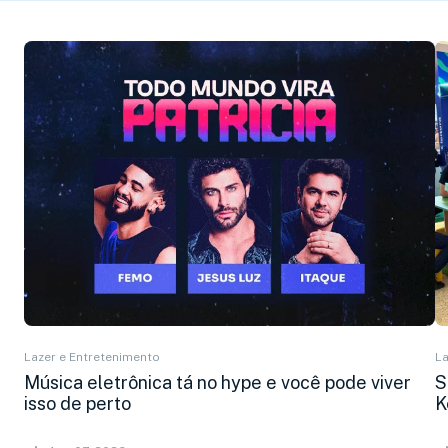
Lazer e Entretenimento
La
Música eletrônica tá no hype e você pode viver
S
isso de perto
K