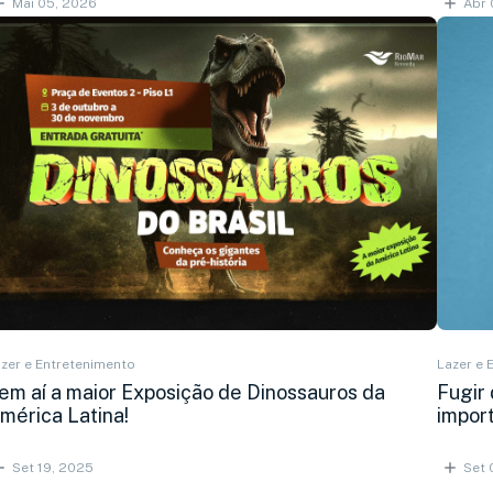
Mai 05, 2026
Abr 
zer e Entretenimento
Lazer e 
em aí a maior Exposição de Dinossauros da
Fugir
mérica Latina!
impor
Set 19, 2025
Set 