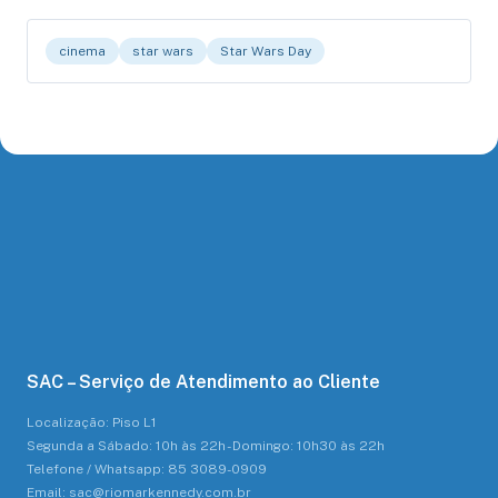
cinema
star wars
Star Wars Day
SAC – Serviço de Atendimento ao Cliente
Localização: Piso L1
Segunda a Sábado: 10h às 22h - Domingo: 10h30 às 22h
Telefone / Whatsapp: 85 3089-0909
Email: sac@riomarkennedy.com.br