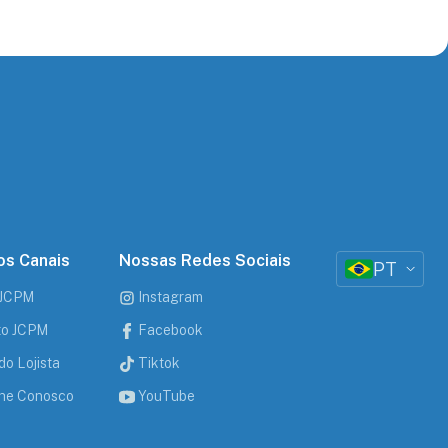
s Canais
Nossas Redes Sociais
PT
 JCPM
Instagram
uto JCPM
Facebook
do Lojista
Tiktok
he Conosco
YouTube