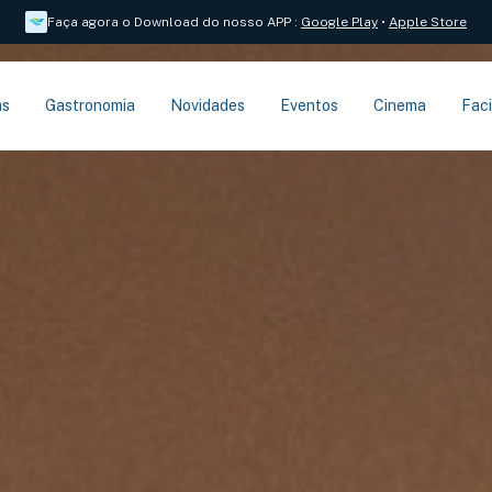
Faça agora o Download do nosso APP
:
Google Play
•
Apple Store
as
Gastronomia
Novidades
Eventos
Cinema
Faci